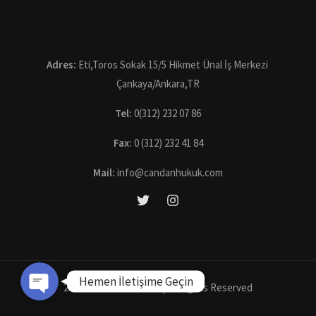
Adres:
Eti,Toros Sokak 15/5 Hikmet Ünal İş Merkezi
Çankaya/Ankara,TR
Tel:
0(312) 232 07 86
Fax:
0 (312) 232 41 84
Mail:
info@candanhukuk.com
Hemen Ara
WhatsApp
Hemen İletişime Geçin
2022 CANDAN HUKUK | All Rights Reserved